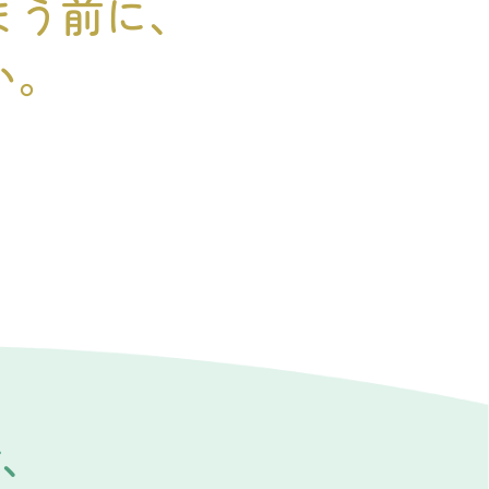
まう前に、
い。
で、