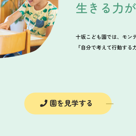
生きる力
十坂こども園では、モン
『自分で考えて行動する
園を見学する