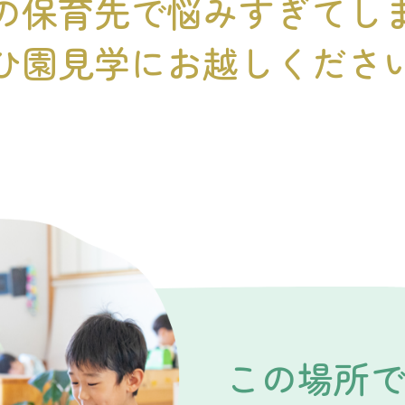
の保育先で
悩みすぎてし
ひ園見学にお越し
くださ
この場所